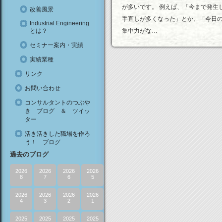
が多いです。 例えば、「今まで発生
改善風景
手直しが多くなった」とか、「今日
Industrial Engineering
とは？
集中力がな…
セミナー案内・実績
実績業種
リンク
お問い合わせ
コンサルタントのつぶや
き ブログ ＆ ツイッ
ター
活き活きした職場を作ろ
う！ ブログ
過去のブログ
2026
2026
2026
2026
8
7
6
5
2026
2026
2026
2026
4
3
2
1
2025
2025
2025
2025