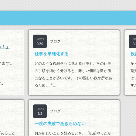
2023
20
ブログ
9/30
9/
う！』
仕事を単純化する
役
います。
どのような複雑そうに見える仕事も、その仕事
多
の手順を細かく分けると、難しい個所は数か所
割
になることが多いです。 その難しい数か所があ
は
す。
るため、「…
す
2023
ブログ
9/2
一度の失敗であきらめない
があること
何か新しいことを始めるとき、「以前やったが