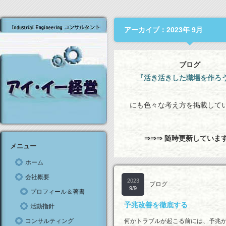
アーカイブ：2023年 9月
ブログ
『活き活きした職場を作ろ
にも色々な考え方を掲載して
⇒⇒⇒ 随時更新していま
メニュー
ホーム
会社概要
2023
ブログ
9/9
プロフィール＆著書
予兆改善を徹底する
活動指針
コンサルティング
何かトラブルが起こる前には、予兆