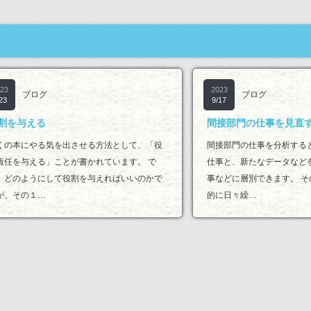
23
2023
ブログ
ブログ
23
9/17
割を与える
間接部門の仕事を見直
くの本にやる気を出させる方法として、「役
間接部門の仕事を分析する
責任を与える」ことが書かれています。 で
仕事と、新たなデータなど
、どのようにして役割を与えればいいのかで
事などに層別できます。 
が、その１…
的に日々繰…