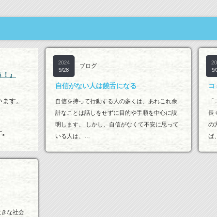
2024
20
ブログ
9/28
9/
う！』
自信がない人は饒舌になる
コ
います。
自信を持って行動する人の多くは、あれこれ余
「
計なことは話しをせずに目的や手順を中心に説
長
明します。 しかし、自信がなくて不安に思って
の
す。
いる人は、…
ば
大きな社会