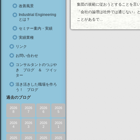
集団の規範に従おうとすることを言
改善風景
「会社の論理は社外では通じない」
Industrial Engineering
とは？
ことがあるで…
セミナー案内・実績
実績業種
リンク
お問い合わせ
コンサルタントのつぶや
き ブログ ＆ ツイッ
ター
活き活きした職場を作ろ
う！ ブログ
過去のブログ
2026
2026
2026
2026
8
7
6
5
2026
2026
2026
2026
4
3
2
1
2025
2025
2025
2025