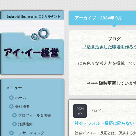
アーカイブ：2024年 9月
ブログ
『活き活きした職場を作ろ
にも色々な考え方を掲載して
⇒⇒⇒ 随時更新していま
メニュー
ホーム
会社概要
2024
ブログ
9/7
プロフィール＆著書
社会デフォルト反応に陥らない
活動指針
コンサルティング
社会デフォルト反応とは、所属する