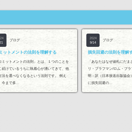
24
2024
ブログ
ブログ
21
9/14
ミットメントの法則を理解する
損失回避の法則を理解
コミットメントの法則」とは、１つのことを
「あなたはなぜ値札にだま
く続けているうちに執着心が湧いてきて、他
リ・ブラフマン/ロム・ブ
方法を選べなくなるという法則です。 例え
明：訳（日本放送出版協会
、今まで多…
に損失回避の…